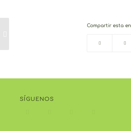
ARTROSIS Y
Compartir esta e
FISIOTERAPIA: EL
PAPEL DE LA
FISIOTERAPIA EN LA
PREVENCIÓN Y
TRATAMIENTO...
SÍGUENOS