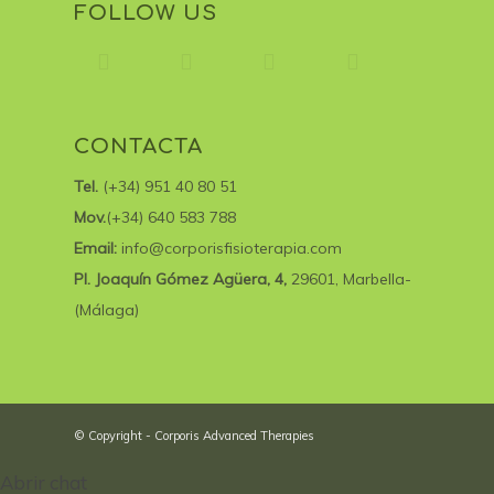
FOLLOW US
CONTACTA
Tel.
(+34) 951 40 80 51
Mov.
(+34) 640 583 788
Email:
info@corporisfisioterapia.com
Pl. Joaquín Gómez Agüera, 4,
29601, Marbella-
(Málaga)
© Copyright - Corporis Advanced Therapies
Abrir chat