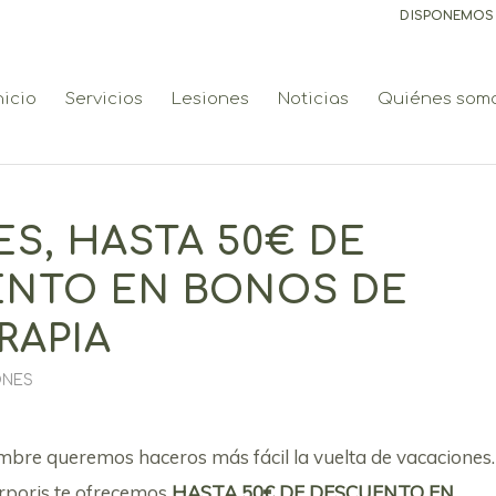
DISPONEMOS D
nicio
Servicios
Lesiones
Noticias
Quiénes som
ES, HASTA 50€ DE
NTO EN BONOS DE
RAPIA
ONES
mbre queremos haceros más fácil la vuelta de vacaciones.
rporis te ofrecemos
HASTA 50€ DE DESCUENTO EN