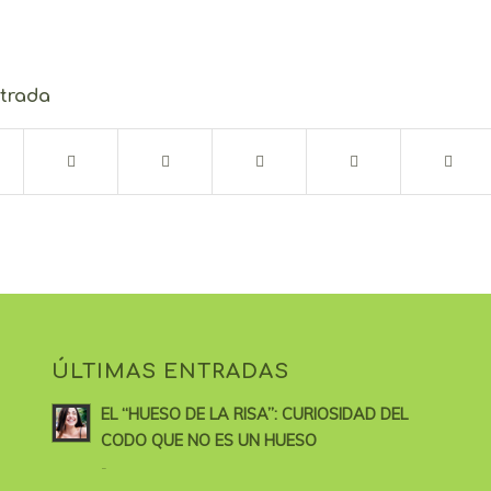
ntrada
ÚLTIMAS ENTRADAS
EL “HUESO DE LA RISA”: CURIOSIDAD DEL
CODO QUE NO ES UN HUESO
-