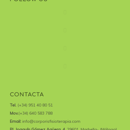
CONTACTA
Tel.
(+34) 951 40 80 51
Mov.
(+34) 640 583 788
Email:
info@corporisfisioterapia.com
Pl. Joaquín Gómez Agüera, 4,
29601, Marbella- (Málaga)